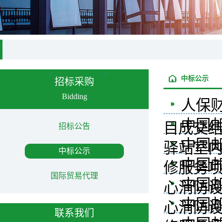
中标公示
招标采购
Bidding
人保
中国
目成交
招标公告
中国
驿站室
中标公示
中国
修服务
国际贸易代理
中国
心消防
中国
心消防
联系我们