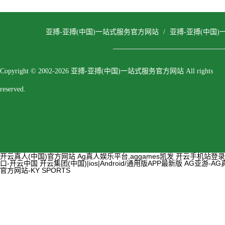
亚搏-亚搏(中国)一站式服务官方网站
/
亚搏-亚搏(中国
Copyright © 2002-2026 亚搏-亚搏(中国)一站式服务官方网站 All rights
reserved.
开云真人(中国)官方网站
Ag真人娱乐平台,aggames凯发
开云手机站登录入口
口-开云中国
开云集团(中国)|ios|Android/通用版APP最新版
AG亚游-A
官方网站-KY SPORTS