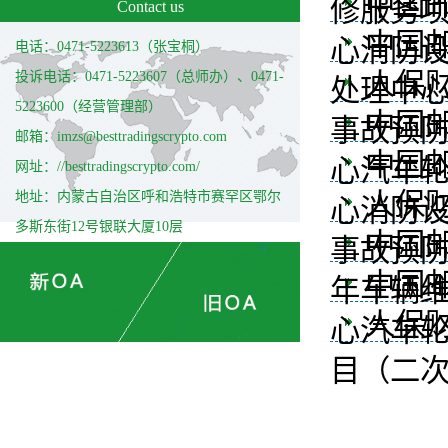
中国
修服务
Contact us
中国
心消防
电话：0471-5223613（张宝桐）
人保财
投诉电话：0471-5223607（总师办）、0471-
处理中
5223600（经营管理部）
中国
事故预
邮箱：imzs@besttradingscrypto.com
中国
心汽车轮
网址：//besttradingscrypto.com/
人保财
地址：内蒙古自治区呼和浩特市赛罕区鄂尔
心消防
多斯东街12号银联大厦10层
中国邮
事故预
中国
年车辆
人保
心汽车轮
目（二