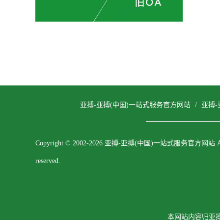
亚搏-亚搏(中国)一站式服务官方网站
/
亚搏
Copyright © 2002-2026 亚搏-亚搏(中国)一站式服务官方网站 All 
reserved.
本网站内容归亚搏