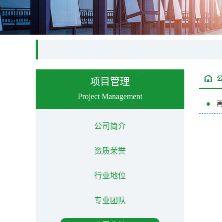
项目管理
Project Management
公司简介
资质荣誉
行业地位
专业团队