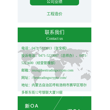
公司业绩
工程造价
联系我们
Contact us
电话：0471-5223613（张宝桐）
投诉电话：0471-5223607（总师办）、0471-
5223600（经营管理部）
邮箱：imzs@besttradingscrypto.com
网址：//besttradingscrypto.com/
地址：内蒙古自治区呼和浩特市赛罕区鄂尔
多斯东街12号银联大厦10层