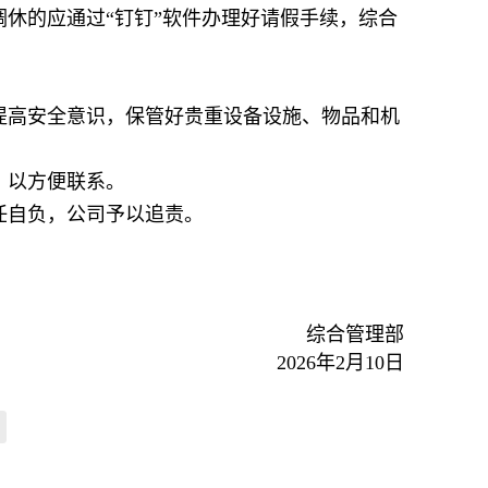
休的应通过“钉钉”软件办理好请假手续，综合
提高安全意识，保管好贵重设备设施、物品和机
，以方便联系。
任自负，公司予以追责。
综合管理部
2026年2月10日