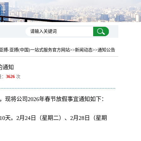
亚搏-亚搏(中国)一站式服务官方网站
>>新闻动态>>通知公告
的通知
量：
3626
次
，现将公司2026年春节放假事宜通知如下：
10天。2月24日（星期二）、2月28日（星期