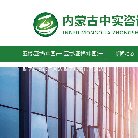
亚搏-亚搏(中国)一站式服务官方网站
亚搏-亚搏(中国)一
亚搏-亚搏(中国)一
新闻动态
站式服务官方网站
站式服务官方网站