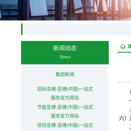
新闻动态
News
集团新闻
招标亚搏-亚搏(中国)一站式
服务官方网站
节能亚搏-亚搏(中国)一站式
服务官方网站
六）
项目亚搏-亚搏(中国)一站式