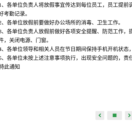
1、各单位负责人将放假事宜传达到每位员工，员工提前调
好考勤记录。
2、各单位放假前要做好办公场所的消毒、卫生工作。
3、各单位负责人放假前做好各项安全提醒、防范工作，
件，关闭电源、门窗。
4、各单位领导和相关人员在节日期间保持手机开机状态
5、各单位未按上述注意事项执行，出现安全问题的，责
特此通知