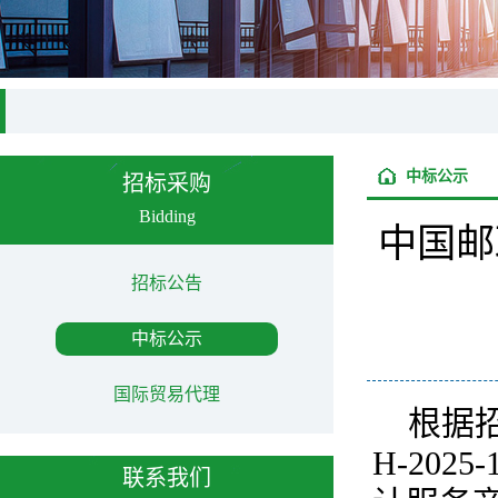
中标公示
招标采购
Bidding
中国邮
招标公告
中标公示
国际贸易代理
根据招
H-20
联系我们