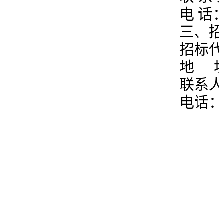
电 话：
三、
招标
地 
联系
电话：0