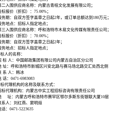
第二入围供应商名称：内蒙古青桔文化发展有限公司；
投标报价（折扣）：75.00%；
服务期：自双方签字盖章之日起2年，或订单总额达到180万元；
服务地点：招标人指定地点；
第三入围供应商名称：呼和浩特市木易文化传媒有限责任公司；
投标报价（折扣）：70.00%；
服务期：自双方签字盖章之日起2年；
服务地点：招标人指定地点；
招标人的名称：
招 标 人：中国邮政集团有限公司内蒙古自治区分公司
地 址：呼和浩特市新城区兴安北路与赛马场北路交汇处西北侧
联 系 人：韩冰
 话：0471-6983083
招标代理机构的名称及联系方式：
招标代理机构：内蒙古中实工程招标咨询有限责任公司
地 址：内蒙古呼和浩特市赛罕区鄂尔多斯东街银联大厦10层
联系人：刘红燕、窦明烜
话：0471-5223635