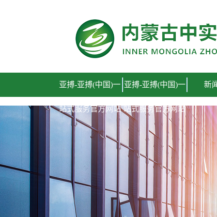
亚搏-亚搏(中国)一站式服务官方网站
亚搏-亚搏(中国)一
亚搏-亚搏(中国)一
新
站式服务官方网站
站式服务官方网站