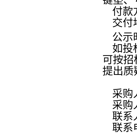
键垫、
付款
交付
公示时
如投
可按招
提出质
采购
采购
联系
联系电