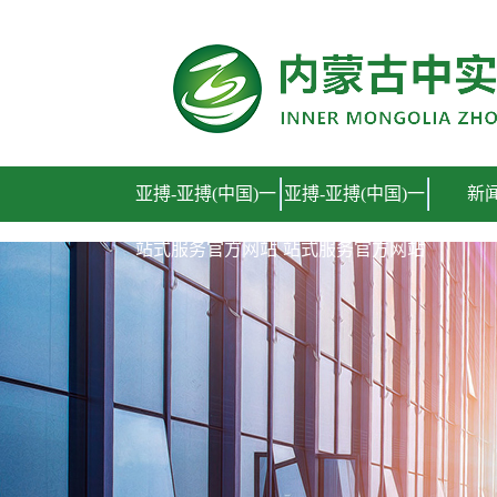
亚搏-亚搏(中国)一站式服务官方网站
亚搏-亚搏(中国)一
亚搏-亚搏(中国)一
新
站式服务官方网站
站式服务官方网站