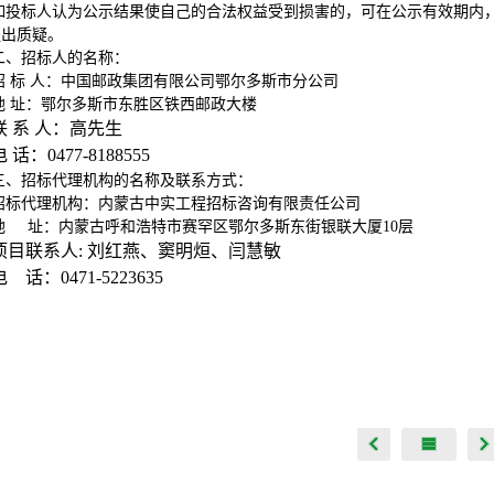
如投标人认为公示结果使自己的合法权益受到损害的，可在公示有效期内
提出质疑。
二、招标人的名称：
招 标 人：中国邮政集团有限公司鄂尔多斯市分公司
地 址：鄂尔多斯市东胜区铁西邮政大楼
联 系 人：高先生
电 话：0477-8188555
三、招标代理机构的名称及联系方式：
招标代理机构：内蒙古中实工程招标咨询有限责任公司
地 址：内蒙古呼和浩特市赛罕区鄂尔多斯东街银联大厦10层
项目联系人: 刘红燕、窦明烜、闫慧敏
电 话：0471-5223635