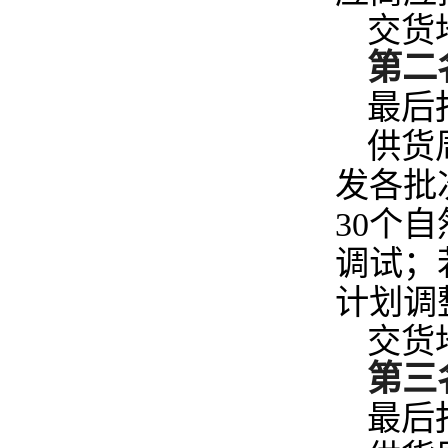
交货
第二
最后报
供货
发各批
30个
调试；
计划调
交货
第三
最后报