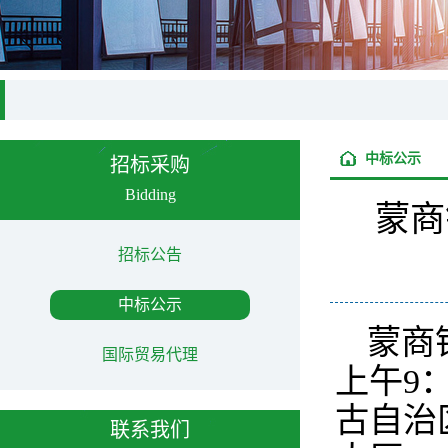
中标公示
招标采购
Bidding
蒙商
招标公告
中标公示
蒙商
国际贸易代理
上午9
古自治
联系我们